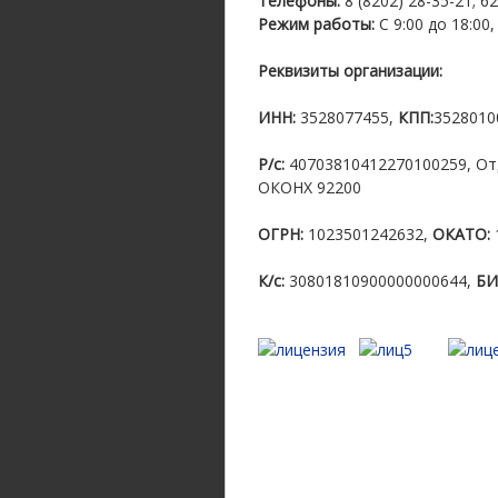
Телефоны:
8 (8202) 28-35-21; 6
Режим работы:
С 9:00 до 18:00,
Реквизиты организации:
ИНН:
3528077455,
КПП:
3528010
Р/с:
40703810412270100259, Отд
ОКОНХ 92200
ОГРН:
1023501242632,
ОКАТО:
К/с:
30801810900000000644,
БИ